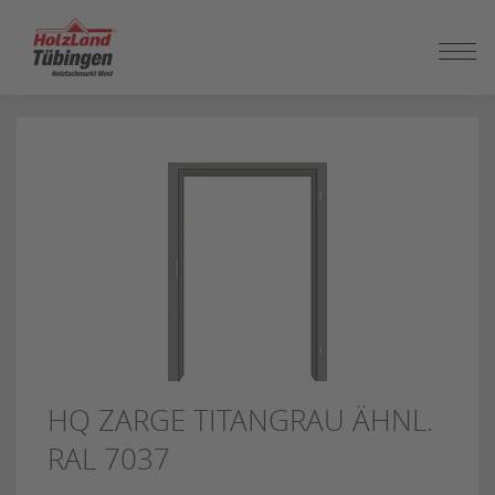
ZUM
SEITENINHALT
SPRINGEN
HQ ZARGE TITANGRAU ÄHNL.
RAL 7037